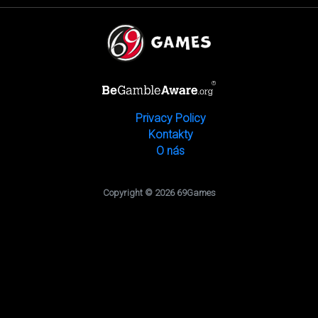
Privacy Policy
Kontakty
O nás
Copyright © 2026 69Games